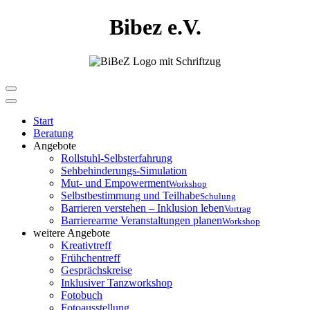
Bibez e.V.
Start
Beratung
Angebote
Rollstuhl-Selbsterfahrung
Sehbehinderungs-Simulation
Mut- und Empowerment
Workshop
Selbstbestimmung und Teilhabe
Schulung
Barrieren verstehen – Inklusion leben
Vortrag
Barrierearme Veranstaltungen planen
Workshop
weitere Angebote
Kreativtreff
Frühchentreff
Gesprächskreise
Inklusiver Tanzworkshop
Fotobuch
Fotoausstellung