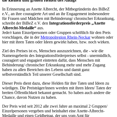
die kleinen und großen Helden des Alltags
In Erinnerung an Anette Albrecht, der Mitbegründerin des BiBeZ
e.V., an ihre couragierte Art und an ihr Engagement insbesondere
für Frauen und Mädchen mit Behinderung/ chronischer Erkrankung,
schreibt der BiBeZ e.V. den
Integrationsförderpreis „Anette
Albrecht-Medaille“
aus.
Jede/r kann Einzelpersonen oder Gruppen schriftlich für den Preis
vorschlagen, die in der
Metropolregion Rhein-Neckar
wohnen oder
hier mit ihren Taten oder Ideen gewirkt haben, bzw. noch wirken.
Ziel des Preises ist es, Menschen auszuzeichnen, die - wie die
Namensgeberin des Integrationsförderpreises selbst - unermüdlich,
couragiert und engagiert eintreten dafür, dass Menschen mit
Behinderung/ chronischer Erkrankung mehr und mehr Zugang
haben zu allen Bereichen des Lebens und damit ganz
selbstverständlich Teil unserer Gesellschaft sind.
Dieser Preis dient dazu, diese Helden für ihre Taten und Ideen zu
würdigen. Die Preisträger/innen werden mit ihren Ideen/ Taten der
breiten Öffentlichkeit bekannt gemacht. So haben auch andere die
Chance, davon Nutzen zu haben.
Der Preis wird seit 2012 alle zwei Jahre an maximal 2 Gruppen/
Einzelpersonen vergeben und beinhaltet eine Anette-Albrecht-
Medaille und einen Geldbetrag, der uns vom Amt für