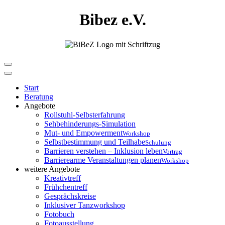
Bibez e.V.
Start
Beratung
Angebote
Rollstuhl-Selbsterfahrung
Sehbehinderungs-Simulation
Mut- und Empowerment
Workshop
Selbstbestimmung und Teilhabe
Schulung
Barrieren verstehen – Inklusion leben
Vortrag
Barrierearme Veranstaltungen planen
Workshop
weitere Angebote
Kreativtreff
Frühchentreff
Gesprächskreise
Inklusiver Tanzworkshop
Fotobuch
Fotoausstellung