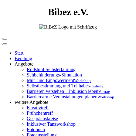
Bibez e.V.
Start
Beratung
Angebote
Rollstuhl-Selbsterfahrung
Sehbehinderungs-Simulation
Mut- und Empowerment
Workshop
Selbstbestimmung und Teilhabe
Schulung
Barrieren verstehen – Inklusion leben
Vortrag
Barrierearme Veranstaltungen planen
Workshop
weitere Angebote
Kreativtreff
Frühchentreff
Gesprächskreise
Inklusiver Tanzworkshop
Fotobuch
Fotoausstellung