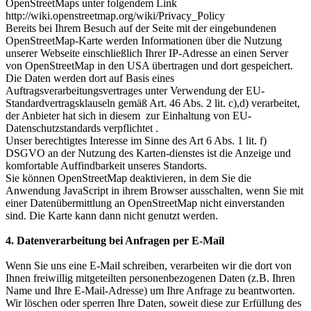
OpenStreetMaps unter folgendem Link
http://wiki.openstreetmap.org/wiki/Privacy_Policy
Bereits bei Ihrem Besuch auf der Seite mit der eingebundenen
OpenStreetMap-Karte werden Informationen über die Nutzung
unserer Webseite einschließlich Ihrer IP-Adresse an einen Server
von OpenStreetMap in den USA übertragen und dort gespeichert.
Die Daten werden dort auf Basis eines
Auftragsverarbeitungsvertrages unter Verwendung der EU-
Standardvertragsklauseln gemäß Art. 46 Abs. 2 lit. c),d) verarbeitet,
der Anbieter hat sich in diesem zur Einhaltung von EU-
Datenschutzstandards verpflichtet .
Unser berechtigtes Interesse im Sinne des Art 6 Abs. 1 lit. f)
DSGVO an der Nutzung des Karten-dienstes ist die Anzeige und
komfortable Auffindbarkeit unseres Standorts.
Sie können OpenStreetMap deaktivieren, in dem Sie die
Anwendung JavaScript in ihrem Browser ausschalten, wenn Sie mit
einer Datenübermittlung an OpenStreetMap nicht einverstanden
sind. Die Karte kann dann nicht genutzt werden.
4. Datenverarbeitung bei Anfragen per E-Mail
Wenn Sie uns eine E-Mail schreiben, verarbeiten wir die dort von
Ihnen freiwillig mitgeteilten personenbezogenen Daten (z.B. Ihren
Name und Ihre E-Mail-Adresse) um Ihre Anfrage zu beantworten.
Wir löschen oder sperren Ihre Daten, soweit diese zur Erfüllung des