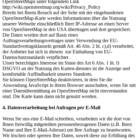
OpenStreetMaps unter folgendem Link
http://wiki.openstreetmap.org/wiki/Privacy_Policy
Bereits bei Ihrem Besuch auf der Seite mit der eingebundenen
OpenStreetMap-Karte werden Informationen über die Nutzung
unserer Webseite einschließlich Ihrer IP-Adresse an einen Server
von OpenStreetMap in den USA übertragen und dort gespeichert.
Die Daten werden dort auf Basis eines
Auftragsverarbeitungsvertrages unter Verwendung der EU-
Standardvertragsklauseln gemäß Art. 46 Abs. 2 lit. c),d) verarbeitet,
der Anbieter hat sich in diesem zur Einhaltung von EU-
Datenschutzstandards verpflichtet .
Unser berechtigtes Interesse im Sinne des Art 6 Abs. 1 lit. f)
DSGVO an der Nutzung des Karten-dienstes ist die Anzeige und
komfortable Auffindbarkeit unseres Standorts.
Sie können OpenStreetMap deaktivieren, in dem Sie die
Anwendung JavaScript in ihrem Browser ausschalten, wenn Sie mit
einer Datenübermittlung an OpenStreetMap nicht einverstanden
sind. Die Karte kann dann nicht genutzt werden.
4. Datenverarbeitung bei Anfragen per E-Mail
Wenn Sie uns eine E-Mail schreiben, verarbeiten wir die dort von
Ihnen freiwillig mitgeteilten personenbezogenen Daten (z.B. Ihren
Name und Ihre E-Mail-Adresse) um Ihre Anfrage zu beantworten.
Wir löschen oder sperren Ihre Daten, soweit diese zur Erfüllung des