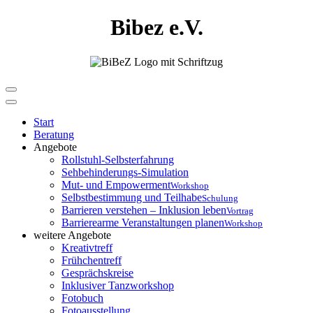
Bibez e.V.
Start
Beratung
Angebote
Rollstuhl-Selbsterfahrung
Sehbehinderungs-Simulation
Mut- und Empowerment
Workshop
Selbstbestimmung und Teilhabe
Schulung
Barrieren verstehen – Inklusion leben
Vortrag
Barrierearme Veranstaltungen planen
Workshop
weitere Angebote
Kreativtreff
Frühchentreff
Gesprächskreise
Inklusiver Tanzworkshop
Fotobuch
Fotoausstellung